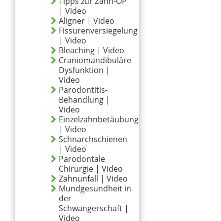
Tipps zur Zahn-OP
| Video
Aligner | Video
Fissurenversiegelung
| Video
Bleaching | Video
Craniomandibuläre
Dysfunktion |
Video
Parodontitis-
Behandlung |
Video
Einzelzahnbetäubung
| Video
Schnarchschienen
| Video
Parodontale
Chirurgie | Video
Zahnunfall | Video
Mundgesundheit in
der
Schwangerschaft |
Video