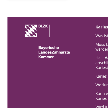
Karies
Was ist
Muss b
werde
Heilt 
anschl
Karies
Karies
Wodurc
Kann e
Karies
Wird K