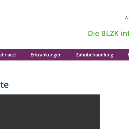
A-
Die
BLZK
in
ahnarzt
Erkrankungen
Zahnbehandlung
te