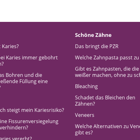
Schöne Zähne
 Karies?
Das bringt die PZR
ei Karies immer gebohrt
Welche Zahnpasta passt zu
n?
Gibt es Zahnpasten, die di
das Bohren und die
weißer machen, ohne zu s
ießende Füllung eine
Bleaching
?
Schadet das Bleichen den
Zähnen?
h steigt mein Kariesrisiko?
Veneers
ine Fissurenversiegelung
Welche Alternativen zu Ven
 verhindern?
gibt es?
aries vererbt?