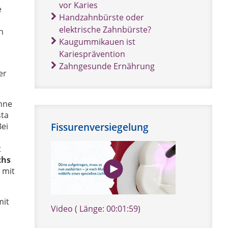
vor Karies
e
Handzahnbürste oder
elektrische Zahnbürste?
n
Kaugummikauen ist
Kariesprävention
Zahngesunde Ernährung
er
ähne
sta
Fissurenversiegelung
Bei
t
chs
 mit
mit
Video ( Länge: 00:01:59)