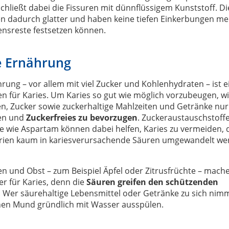
chließt dabei die Fissuren mit dünnflüssigem Kunststoff. Di
n dadurch glatter und haben keine tiefen Einkerbungen me
ensreste festsetzen können.
ge Ernährung
hrung – vor allem mit viel Zucker und Kohlenhydraten – ist e
 für Karies. Um Karies so gut wie möglich vorzubeugen, w
, Zucker sowie zuckerhaltige Mahlzeiten und Getränke nur
en und
Zuckerfreies zu bevorzugen
. Zuckeraustauschstoffe
fe wie Aspartam können dabei helfen, Karies zu vermeiden, 
erien kaum in kariesverursachende Säuren umgewandelt w
n und Obst – zum Beispiel Äpfel oder Zitrusfrüchte – mach
er für Karies, denn die
Säuren greifen den schützenden
. Wer säurehaltige Lebensmittel oder Getränke zu sich nimm
inen Mund gründlich mit Wasser ausspülen.