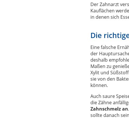
Der Zahnarzt vers
Kauflächen werde
in denen sich Ess
Die richti
Eine falsche Ernä
der Hauptursachen
deshalb empfohlen
Maßen zu genieß
Xylit und Süßstof
sie von den Bakt
können.
Auch saure Speise
die Zähne anfällig
Zahnschmelz an
sollte danach se