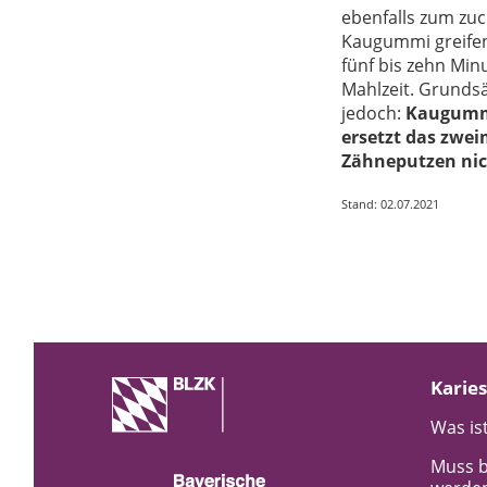
ebenfalls zum zuc
Kaugummi greife
fünf bis zehn Min
Mahlzeit. Grundsät
jedoch:
Kaugum
ersetzt das zwei
Zähneputzen nic
Stand: 02.07.2021
Karies
Was ist
Muss b