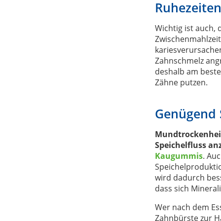
Ruhezeiten
Wichtig ist auch
Zwischenmahlzeit
kariesverursache
Zahnschmelz angre
deshalb am best
Zähne putzen.
Genügend 
Mundtrockenhei
Speichelfluss a
Kaugummis
. Au
Speichelproduktio
wird dadurch bes
dass sich Mineral
Wer nach dem Es
Zahnbürste zur H