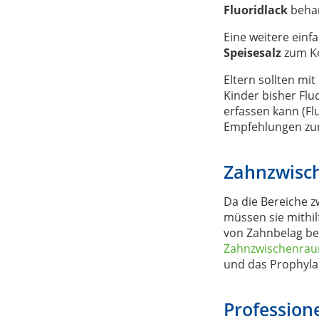
Fluoridlack
behan
Eine weitere einf
Speisesalz
zum Ko
Eltern sollten mi
Kinder bisher Fl
erfassen kann (Fl
Empfehlungen zur
Zahnzwisc
Da die Bereiche z
müssen sie mithi
von Zahnbelag bef
Zahnzwischenrau
und das Prophyla
Profession