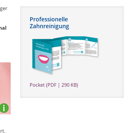
iger
Professionelle
Zahnreinigung
mal
Pocket (PDF | 290 KB)
Versiegelter Zahn
rt.