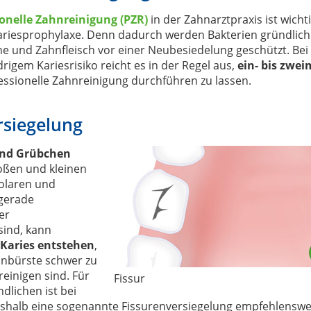
ionelle Zahnreinigung (PZR)
in der Zahnarztpraxis ist wicht
Kariesprophylaxe. Denn dadurch werden Bakterien gründlich
e und Zahnfleisch vor einer Neubesiedelung geschützt. Bei
rigem Kariesrisiko reicht es in der Regel aus,
ein- bis zwei
essionelle Zahnreinigung durchführen zu lassen.
rsiegelung
und Grübchen
oßen und kleinen
olaren und
 gerade
er
ind, kann
 Karies entstehen
,
hnbürste schwer zu
reinigen sind. Für
Fissur
dlichen ist bei
shalb eine sogenannte Fissurenversiegelung empfehlenswe