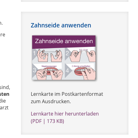
n.
Zahnseide anwenden
hre
sind,
sten
Lernkarte im Postkartenformat
die
zum Ausdrucken.
arzt
Lernkarte hier herunterladen
(PDF | 173 KB)