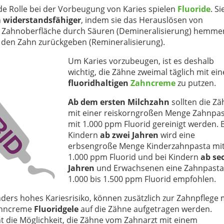
de Rolle bei der Vorbeugung von Karies spielen
Fluoride
. Si
n
widerstandsfähiger
, indem sie das Herauslösen von
r Zahnoberfläche durch Säuren (Demineralisierung) hemme
 den Zahn zurückgeben (Remineralisierung).
Um Karies vorzubeugen, ist es deshalb
wichtig, die Zähne zweimal täglich mit ein
fluoridhaltigen
Zahncreme
zu putzen.
Ab dem ersten Milchzahn
sollten die Z
mit einer reiskorngroßen Menge Zahnpa
mit 1.000 ppm Fluorid gereinigt werden. 
Kindern
ab zwei Jahren
wird eine
erbsengroße Menge Kinderzahnpasta mi
1.000 ppm Fluorid und bei Kindern
ab se
Jahren
und Erwachsenen eine Zahnpasta
1.000 bis 1.500 ppm Fluorid empfohlen.
ders hohes Kariesrisiko, können zusätzlich zur Zahnpflege 
Zahncreme
Fluoridgele
auf die Zähne aufgetragen werden.
 die Möglichkeit, die Zähne vom Zahnarzt mit einem