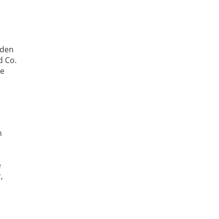
 den
d Co.
ie
n
e
,