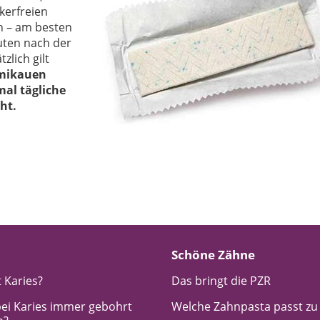
kerfreien
n – am besten
uten nach der
zlich gilt
mikauen
mal tägliche
ht.
Schöne Zähne
 Karies?
Das bringt die PZR
ei Karies immer gebohrt
Welche Zahnpasta passt zu