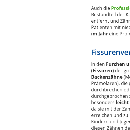
Auch die
Profess
Bestandteil der 
entfernt und Zähn
Patienten mit nied
im Jahr
eine Prof
Fissurenve
In den
Furchen 
(Fissuren)
der gr
Backenzähne
(M
Prämolaren), die
durchbrechen od
durchgebrochen s
besonders
leicht
da sie mit der Za
erreichen und zu 
Kindern und Jugen
diesen Zähnen de