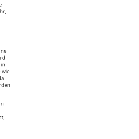
e
hr,
ine
ird
 in
 wie
da
erden
en
t,