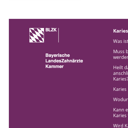
Karies
Was ist
Muss b
werde
Heilt 
anschl
Karies
Karies
Wodurc
Kann e
Karies
Wird K