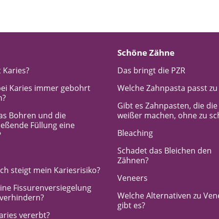
Schöne Zähne
 Karies?
Das bringt die PZR
ei Karies immer gebohrt
Welche Zahnpasta passt zu
n?
Gibt es Zahnpasten, die di
das Bohren und die
weißer machen, ohne zu s
ießende Füllung eine
Bleaching
?
Schadet das Bleichen den
Zähnen?
h steigt mein Kariesrisiko?
Veneers
ine Fissurenversiegelung
Welche Alternativen zu Ven
 verhindern?
gibt es?
aries vererbt?